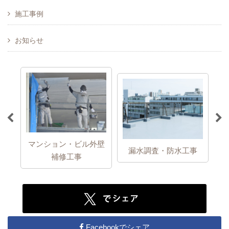
施工事例
お知らせ
マンション・ビル外壁
ア
事
漏水調査・防水工事
補修工事
Facebookでシェア