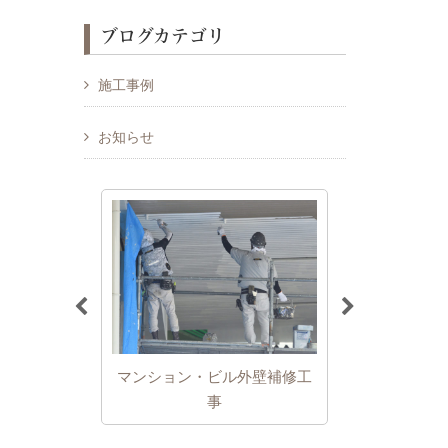
ブログカテゴリ
施工事例
お知らせ
ル外壁補修工
漏水調査・防水工事
アフターメ