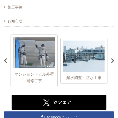
施工事例
お知らせ
マンション・ビル外壁
ア
事
漏水調査・防水工事
補修工事
Facebookでシェア